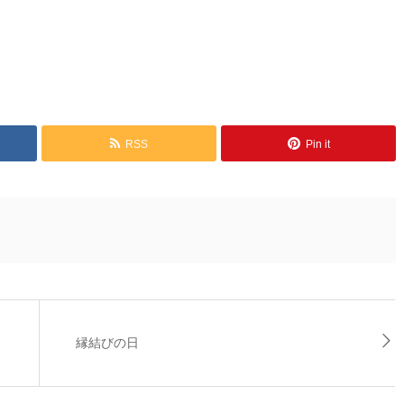
RSS
Pin it
縁結びの日