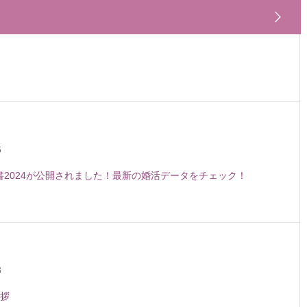
6
白書2024が公開されました！最新の婚活データをチェック！
3
拶