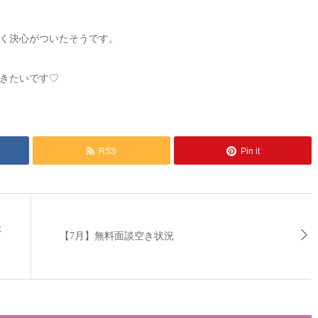
く決心がついたそうです。
きたいです♡
RSS
Pin it
た
【7月】無料面談空き状況