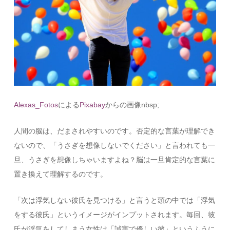
Alexas_Fotos
による
Pixabay
からの画像nbsp;
人間の脳は、だまされやすいのです。否定的な言葉が理解でき
ないので、「うさぎを想像しないでください」と言われても一
旦、うさぎを想像しちゃいますよね？脳は一旦肯定的な言葉に
置き換えて理解するのです。
「次は浮気しない彼氏を見つける」と言うと頭の中では「浮気
をする彼氏」というイメージがインプットされます。毎回、彼
氏が浮気をしてしまう女性は「誠実で優しい彼」というふうに