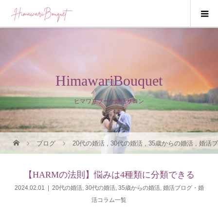
HimawariBouquet
ヒマワリブーケ婚活サロン
ブログ
20代の婚活
,
30代の婚活
,
35歳からの婚活
,
婚活
【HARMの法則】悩みは4種類に分類できる
2024.02.01
20代の婚活
,
30代の婚活
,
35歳からの婚活
,
婚活ブログ・婚
活コラム一覧