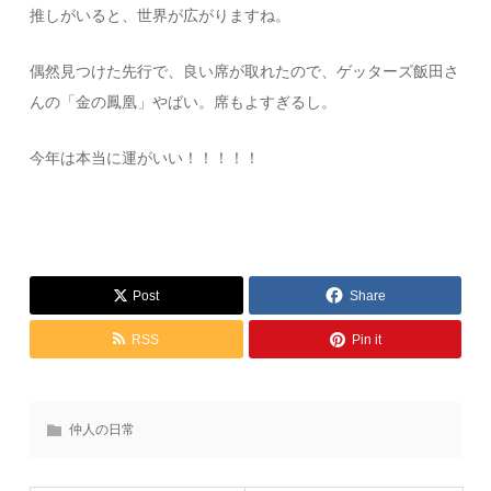
推しがいると、世界が広がりますね。
偶然見つけた先行で、良い席が取れたので、ゲッターズ飯田さ
んの「金の鳳凰」やばい。席もよすぎるし。
今年は本当に運がいい！！！！！
Post
Share
RSS
Pin it
仲人の日常