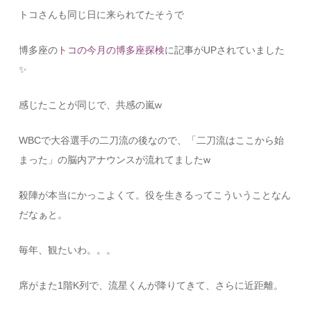
トコさんも同じ日に来られてたそうで
博多座の
トコの今月の博多座探検
に記事がUPされていました
✨
感じたことが同じで、共感の嵐w
WBCで大谷選手の二刀流の後なので、「二刀流はここから始
まった」の脳内アナウンスが流れてましたw
殺陣が本当にかっこよくて。役を生きるってこういうことなん
だなぁと。
毎年、観たいわ。。。
席がまた1階K列で、流星くんが降りてきて、さらに近距離。