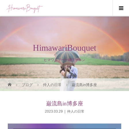
HimawariBouquet
ヒマワリブーケ婚活サロン
ブログ
仲人の日常
巌流島in博多座
巌流島in博多座
2023.03.29
仲人の日常