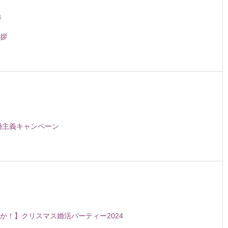
3
拶
2
成婚主義キャンペーン
か！】クリスマス婚活パーティー2024