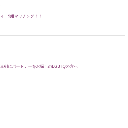
6
ィー9組マッチング！！
8
真剣にパートナーをお探しのLGBTQの方へ